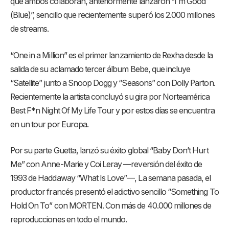
que ambos colaboran, anteriormente lanzaron “I´m Good
(Blue)”, sencillo que recientemente superó los 2.000 millones
de streams.
“One in a Million” es el primer lanzamiento de Rexha desde la
salida de su aclamado tercer álbum Bebe, que incluye
“Satellite” junto a Snoop Dogg y “Seasons” con Dolly Parton.
Recientemente la artista concluyó su gira por Norteamérica
Best F*n Night Of My Life Tour y por estos días se encuentra
en un tour por Europa.
Por su parte Guetta, lanzó su éxito global “Baby Don’t Hurt
Me” con Anne-Marie y Coi Leray —reversión del éxito de
1993 de Haddaway “What Is Love”—, La semana pasada, el
productor francés presentó el adictivo sencillo “Something To
Hold On To” con MORTEN. Con más de 40.000 millones de
reproducciones en todo el mundo.