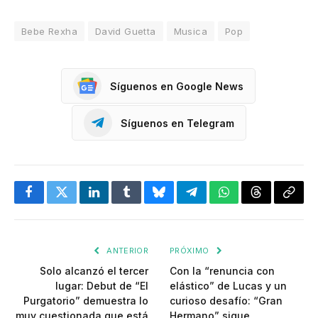
Bebe Rexha
David Guetta
Musica
Pop
Síguenos en Google News
Síguenos en Telegram
Facebook
Twitter
LinkedIn
Tumblr
Bluesky
Telegram
WhatsApp
Threads
Copia
enlac
ANTERIOR
PRÓXIMO
Solo alcanzó el tercer
Con la “renuncia con
lugar: Debut de “El
elástico” de Lucas y un
Purgatorio” demuestra lo
curioso desafío: “Gran
muy cuestionada que está
Hermano” sigue