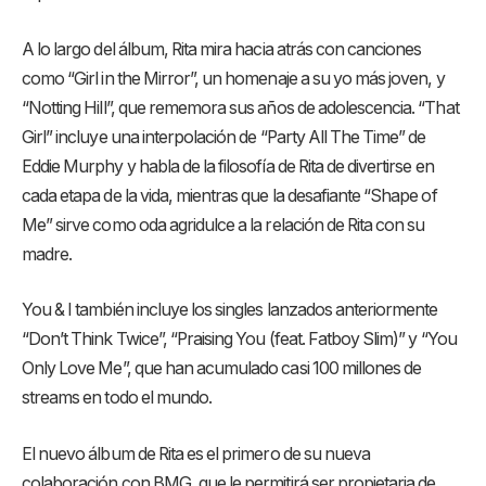
A lo largo del álbum, Rita mira hacia atrás con canciones
como “Girl in the Mirror”, un homenaje a su yo más joven, y
“Notting Hill”, que rememora sus años de adolescencia. “That
Girl” incluye una interpolación de “Party All The Time” de
Eddie Murphy y habla de la filosofía de Rita de divertirse en
cada etapa de la vida, mientras que la desafiante “Shape of
Me” sirve como oda agridulce a la relación de Rita con su
madre.
You & I también incluye los singles lanzados anteriormente
“Don’t Think Twice”, “Praising You (feat. Fatboy Slim)” y “You
Only Love Me”, que han acumulado casi 100 millones de
streams en todo el mundo.
El nuevo álbum de Rita es el primero de su nueva
colaboración con BMG, que le permitirá ser propietaria de