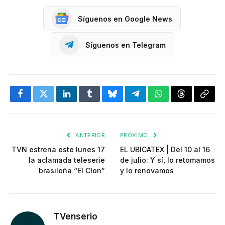
Síguenos en Google News
Síguenos en Telegram
Facebook
Twitter
LinkedIn
Tumblr
Bluesky
Telegram
WhatsApp
Threads
Copia
enlac
ANTERIOR
PRÓXIMO
TVN estrena este lunes 17
EL UBICATEX | Del 10 al 16
la aclamada teleserie
de julio: Y sí, lo retomamos
brasileña “El Clon”
y lo renovamos
TVenserio