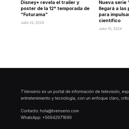
Disney+ revela el trailer y
Nueva serie 
poster de la 12° temporada de
llegará a las
“Futurama”
para impulsa
científico
Julio 22, 2024
Julio 10, 2024
TVenserio es un portal de información de televisión, esp
entretenimiento y tecnología, con un enfoque claro, crít
Contacto: hola@tvenserio.com
WhatsApp: +56942971899