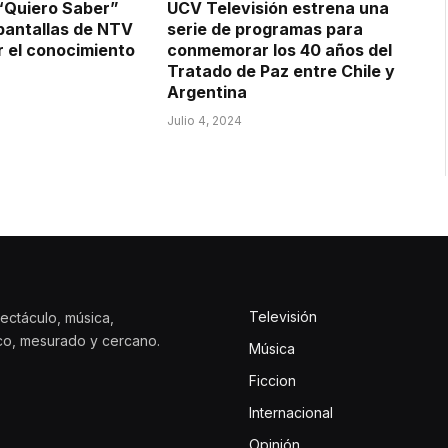
“Quiero Saber”
UCV Televisión estrena una
 pantallas de NTV
serie de programas para
r el conocimiento
conmemorar los 40 años del
Tratado de Paz entre Chile y
Argentina
Julio 4, 2024
Televisión
ectáculo, música,
ico, mesurado y cercano.
Música
Ficcion
Internacional
Opinión