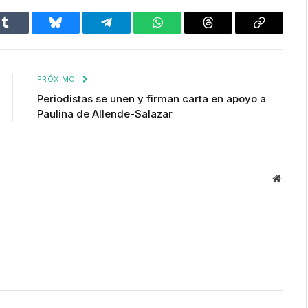
Tumblr
Bluesky
Telegram
WhatsApp
Threads
Copiar
enlace
PRÓXIMO
Periodistas se unen y firman carta en apoyo a
Paulina de Allende-Salazar
Websit