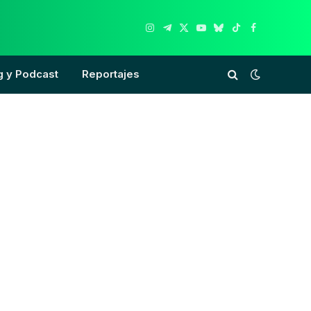
Instagram
Telegram
X
YouTube
Bluesky
TikTok
Facebook
(Twitter)
g y Podcast
Reportajes