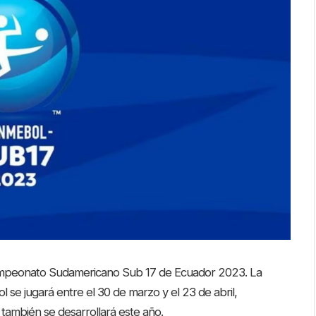
 Campeonato Sudamericano Sub 17 de Ecuador 2023. La
l se jugará entre el 30 de marzo y el 23 de abril,
también se desarrollará este año.