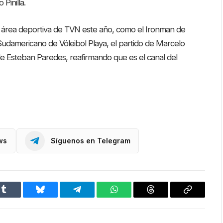
Pinilla.
el área deportiva de TVN este año, como el Ironman de
Sudamericano de Vóleibol Playa, el partido de Marcelo
de Esteban Paredes, reafirmando que es el canal del
ws
Síguenos en Telegram
Tumblr
Bluesky
Telegram
WhatsApp
Threads
Copiar
enlace