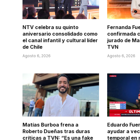
NTV celebra su quinto
Fernanda Fu
aniversario consolidado como
confirmada 
el canal infantil y cultural líder
jurado de Ma
de Chile
TVN
Agosto 6, 2026
Agosto 6, 2026
Matías Burboa frena a
Eduardo Fuen
Roberto Dueñas tras duras
ayudar a vec
críticas a TVN: “Es una fake
temporal en 