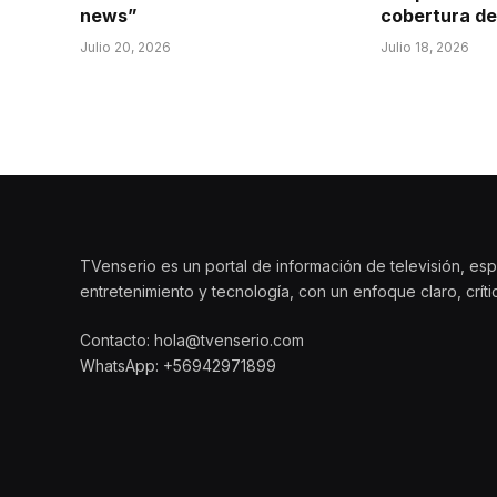
news”
cobertura d
Julio 20, 2026
Julio 18, 2026
TVenserio es un portal de información de televisión, esp
entretenimiento y tecnología, con un enfoque claro, crít
Contacto: hola@tvenserio.com
WhatsApp: +56942971899