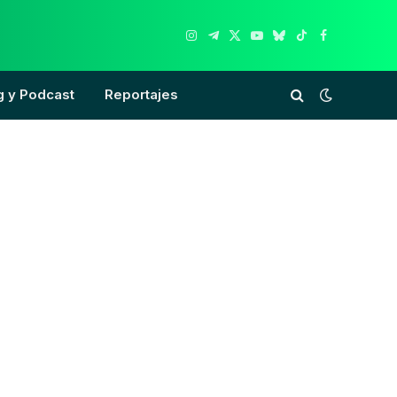
Instagram
Telegram
X
YouTube
Bluesky
TikTok
Facebook
(Twitter)
g y Podcast
Reportajes