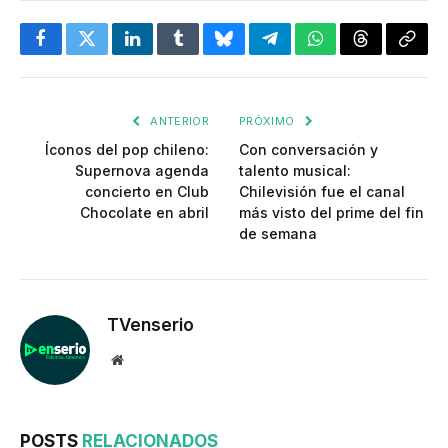
Facebook
Twitter
LinkedIn
Tumblr
Bluesky
Telegram
WhatsApp
Threads
Copia
enlac
ANTERIOR
PRÓXIMO
Íconos del pop chileno:
Con conversación y
Supernova agenda
talento musical:
concierto en Club
Chilevisión fue el canal
Chocolate en abril
más visto del prime del fin
de semana
TVenserio
Website
POSTS
RELACIONADOS