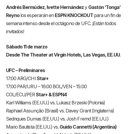
Andrés Bermúdez
,
Ivette Hernández
y
Gastón ‘Tonga’
Reyno
los esperarán en
ESPN KNOCKOUT
para un fin de
semana intenso desde el octágono de UFC. ¡Están todos
invitados!
Sábado 11 de marzo
Desde
The Theater at Virgin Hotels, Las Vegas, EE.UU.
UFC – Preliminares
17:00 ARG/CHI
Star+
17:00 PAR/URU – 16:00 BOL/VEN – 15:00
COL/ECU/PER
Star+ & ESPN4
Karl Williams (EE.UU.) vs. Lukasz Brzeski (Polonia)
Raphael Assunção (Brasil) vs. Davey Grant (Inglaterra)
Sedriques Dumas (EE.UU.) vs. Josh Fremd (EE.UU.)
Mario Bautista (EE.UU.) vs.
Guido Cannetti (Argentina)