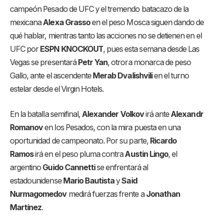
campeón Pesado de UFC y el tremendo batacazo de la
mexicana
Alexa Grasso
en el peso Mosca siguen dando de
qué hablar, mientras tanto las acciones no se detienen en el
UFC por
ESPN KNOCKOUT
, pues esta semana desde Las
Vegas se presentará
Petr Yan
, otrora monarca de peso
Gallo, ante el ascendente
Merab Dvalishvili
en el turno
estelar desde el Virgin Hotels.
En la batalla semifinal,
Alexander Volkov
irá ante
Alexandr
Romanov
en los Pesados, con la mira puesta en una
oportunidad de campeonato. Por su parte,
Ricardo
Ramos
irá en el peso pluma contra
Austin Lingo
, el
argentino
Guido Cannetti
se enfrentará al
estadounidense
Mario Bautista
y
Said
Nurmagomedov
medirá fuerzas frente a
Jonathan
Martínez
.