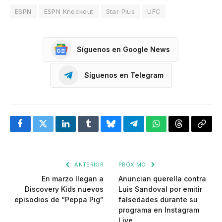
ESPN
ESPN Knockout
Star Plus
UFC
Síguenos en Google News
Síguenos en Telegram
Facebook
Twitter
LinkedIn
Tumblr
Bluesky
Telegram
WhatsApp
Threads
Copia
enlac
ANTERIOR
PRÓXIMO
En marzo llegan a
Anuncian querella contra
Discovery Kids nuevos
Luis Sandoval por emitir
episodios de “Peppa Pig”
falsedades durante su
programa en Instagram
Live