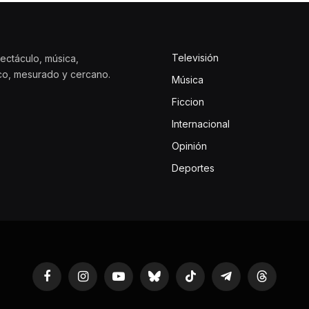
Televisión
ectáculo, música,
ico, mesurado y cercano.
Música
Ficcion
Internacional
Opinión
Deportes
Facebook
Instagram
YouTube
Bluesky
TikTok
Telegram
Threads