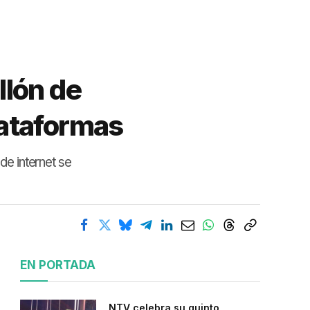
llón de
plataformas
de internet se
EN PORTADA
NTV celebra su quinto