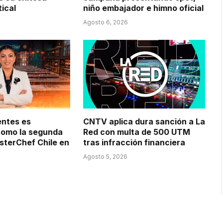
tical
niño embajador e himno oficial
Agosto 6, 2026
entes es
CNTV aplica dura sanción a La
como la segunda
Red con multa de 500 UTM
sterChef Chile en
tras infracción financiera
Agosto 5, 2026