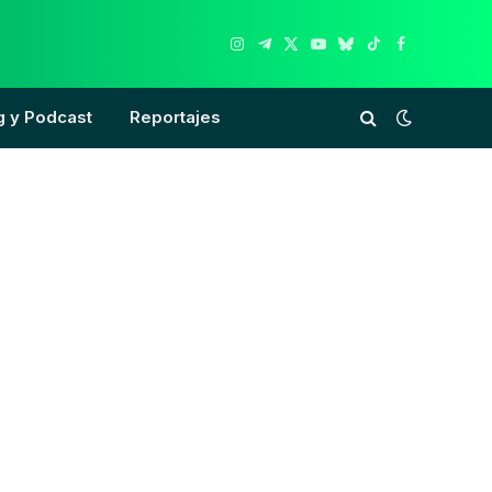
Instagram
Telegram
X
YouTube
Bluesky
TikTok
Facebook
(Twitter)
g y Podcast
Reportajes