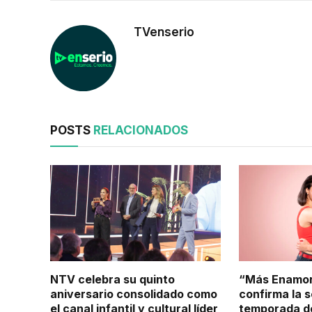
TVenserio
POSTS
RELACIONADOS
NTV celebra su quinto
“Más Enamor
aniversario consolidado como
confirma la 
el canal infantil y cultural líder
temporada de