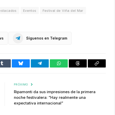
estacados
Eventos
Festival de Viña del Mar
ws
Síguenos en Telegram
Tumblr
Bluesky
Telegram
WhatsApp
Threads
Copiar
enlace
PRÓXIMO
Ripamonti da sus impresiones de la primera
noche festivalera: “Hay realmente una
expectativa internacional”