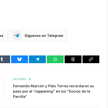
ws
Síguenos en Telegram
Tumblr
Bluesky
Telegram
WhatsApp
Threads
Copiar
enlace
PRÓXIMO
Fernando Alarcón y Pato Torres recordaron su
paso por el “Jappening” en los “Socios de la
Parrilla”