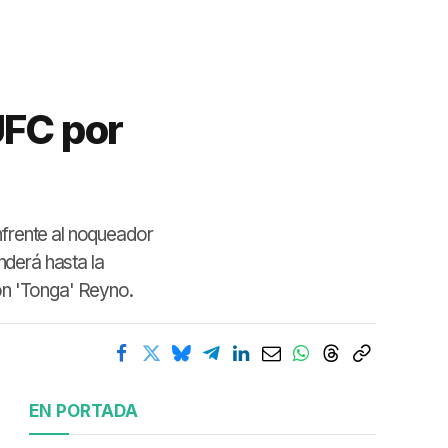
UFC por
nfrente al noqueador
nderá hasta la
ón 'Tonga' Reyno.
EN PORTADA