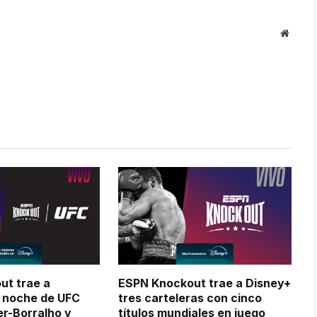
Websit
ut trae a
ESPN Knockout trae a Disney+
 noche de UFC
tres carteleras con cinco
r-Borralho y
títulos mundiales en juego