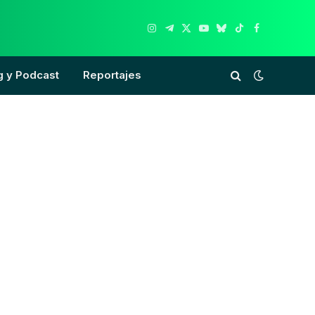
Instagram
Telegram
X
YouTube
Bluesky
TikTok
Facebook
(Twitter)
g y Podcast
Reportajes