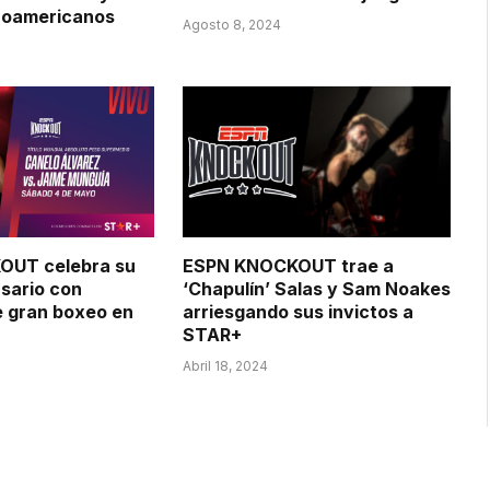
inoamericanos
Agosto 8, 2024
OUT celebra su
ESPN KNOCKOUT trae a
rsario con
‘Chapulín’ Salas y Sam Noakes
e gran boxeo en
arriesgando sus invictos a
STAR+
Abril 18, 2024