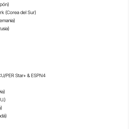
apón)
k (Corea del Sur)
lemania)
usia)
CU/PER Star+ & ESPN4
ia)
U.)
a)
adá)
)