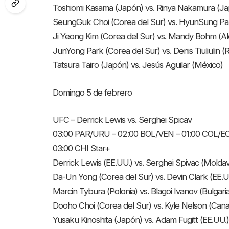
Toshiomi Kasama (Japón) vs. Rinya Nakamura (J
SeungGuk Choi (Corea del Sur) vs. HyunSung Par
Ji Yeong Kim (Corea del Sur) vs. Mandy Bohm (A
JunYong Park (Corea del Sur) vs. Denis Tiuliulin (R
Tatsura Tairo (Japón) vs. Jesús Aguilar (México)
Domingo 5 de febrero
UFC – Derrick Lewis vs. Serghei Spicav
03:00 PAR/URU – 02:00 BOL/VEN – 01:00 COL/E
03:00 CHI Star+
Derrick Lewis (EE.UU.) vs. Serghei Spivac (Moldav
Da-Un Yong (Corea del Sur) vs. Devin Clark (EE.U
Marcin Tybura (Polonia) vs. Blagoi Ivanov (Bulgari
Dooho Choi (Corea del Sur) vs. Kyle Nelson (Can
Yusaku Kinoshita (Japón) vs. Adam Fugitt (EE.UU.