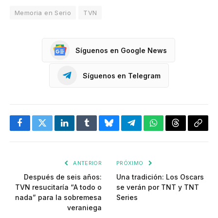
Memoria en Serio
TVN
Síguenos en Google News
Síguenos en Telegram
Facebook
Twitter
LinkedIn
Tumblr
Bluesky
Telegram
WhatsApp
Threads
Copia
enlac
ANTERIOR
PRÓXIMO
Después de seis años:
Una tradición: Los Oscars
TVN resucitaría “A todo o
se verán por TNT y TNT
nada” para la sobremesa
Series
veraniega