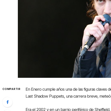
En Enero cumple años una de las figuras claves d
COMPARTIR
Last Shadow Puppets, una carrera breve, meteóri
Era el 2002 y en un barrio periférico de Sheffield