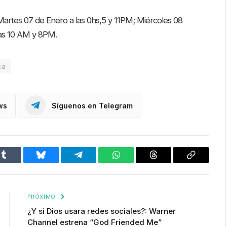
Martes 07 de Enero a las 0hs,5 y 11PM; Miércoles 08
las 10 AM y 8PM.
ca
ws
Síguenos en Telegram
Tumblr
Bluesky
Telegram
WhatsApp
Threads
Copiar
enlace
PRÓXIMO
¿Y si Dios usara redes sociales?: Warner
Channel estrena “God Friended Me”