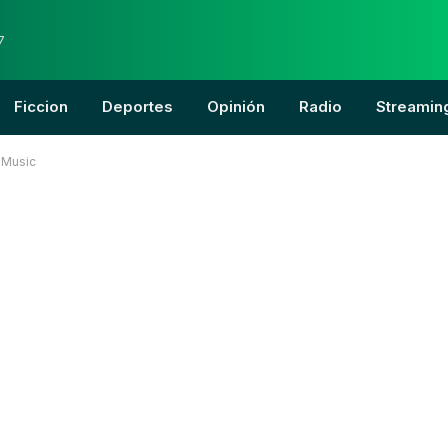
7
Ficcion
Deportes
Opinión
Radio
Streamin
hMusic