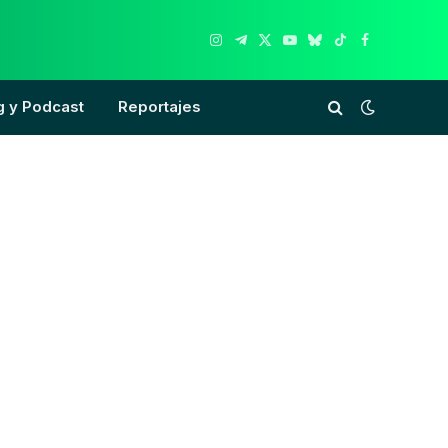
Instagram
Telegram
X
YouTube
Bluesky
TikTok
Facebook
(Twitter)
g y Podcast
Reportajes