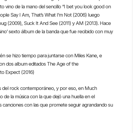
 vino de la mano del sencillo “I bet you look good on
ople Say I Am, That’s What I’m Not (2006) luego
ug (2009), Suck It And See (2011) y AM (2013). Hace
sino’ sexto álbum de la banda que fue recibido con muy
n se hizo tiempo para juntarse con Miles Kane, e
on dos album editados The Age of the
to Expect (2016)
les del rock contemporáneo, y por eso, en Much
 de la música con la que dejó una huella en el
as canciones con las que promete seguir agrandando su