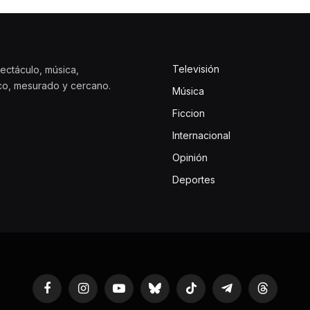
Televisión
ectáculo, música,
ico, mesurado y cercano.
Música
Ficcion
Internacional
Opinión
Deportes
Facebook
Instagram
YouTube
Bluesky
TikTok
Telegram
Threads