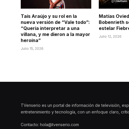
Taís Araújo y su rol en la
Matías Ovied
nueva versión de “Vale todo”:
Bobenrieth s
“Quería interpretar a una
estelar Fieb
villana, y me dieron a la mayor
Julio 12, 2026
heroína”
Julio 15, 2026
TVenserio es un portal de información de televisión, esp
entretenimiento y tecnología, con un enfoque claro, crít
Contacto: hola@tvenserio.com