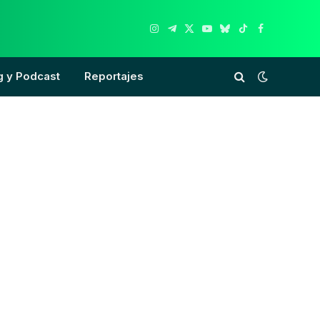
Instagram
Telegram
X
YouTube
Bluesky
TikTok
Facebook
(Twitter)
g y Podcast
Reportajes