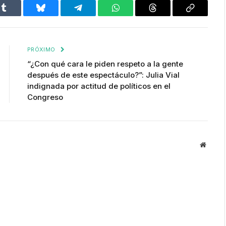
Tumblr
Bluesky
Telegram
WhatsApp
Threads
Copiar
enlace
PRÓXIMO
“¿Con qué cara le piden respeto a la gente
después de este espectáculo?”: Julia Vial
indignada por actitud de políticos en el
Congreso
Websit