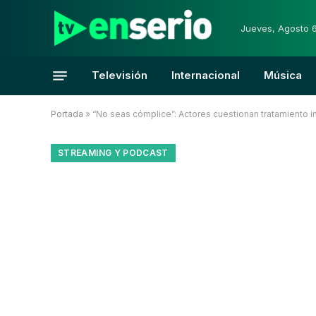
Jueves, Agosto 
Televisión
Internacional
Música
Portada
»
“No seas cómplice”: Actores cuestionan tratamiento inf
STREAMING Y PODCAST