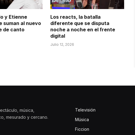
o y Etienne
Los reacts, la batalla
e suman al nuevo
diferente que se disputa
re de canto
noche a noche en el frente
digital
Julio 12, 2026
Televisión
ectáculo, música,
ico, mesurado y cercano.
Música
Ficcion