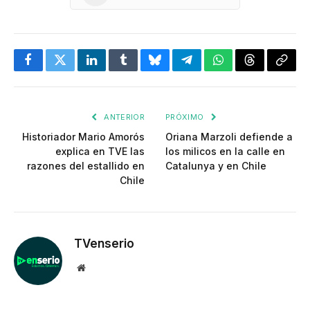
Facebook
Twitter
LinkedIn
Tumblr
Bluesky
Telegram
WhatsApp
Threads
Copia
enlac
ANTERIOR
PRÓXIMO
Historiador Mario Amorós
Oriana Marzoli defiende a
explica en TVE las
los milicos en la calle en
razones del estallido en
Catalunya y en Chile
Chile
TVenserio
Website