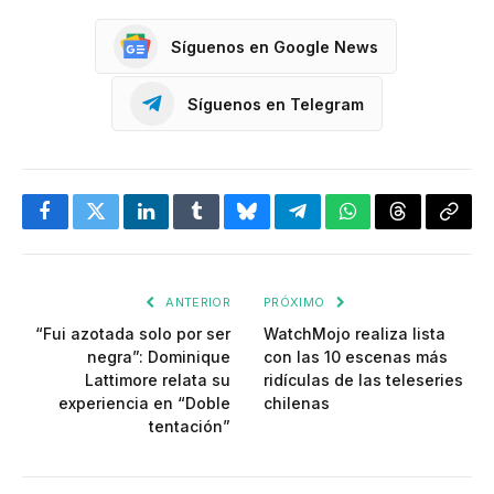
Síguenos en Google News
Síguenos en Telegram
Facebook
Twitter
LinkedIn
Tumblr
Bluesky
Telegram
WhatsApp
Threads
Copia
enlac
ANTERIOR
PRÓXIMO
“Fui azotada solo por ser
WatchMojo realiza lista
negra”: Dominique
con las 10 escenas más
Lattimore relata su
ridículas de las teleseries
experiencia en “Doble
chilenas
tentación”