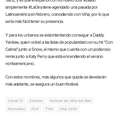
Sanz, y es que el español con su nuevo tour titulado
simplemente #LaGira tiene agendado una pasada por
Latinoamérica en febrero, coincidiendo con Viña, por lo que
sería más fácil tener su presencia.
Y para los urbanos se está intentando conseguir a Daddy
Yankee, quien volvió a las listas de popularidad con su hit “Con
Calma” junto a Snow, el mismo que cuenta con un poderoso
remix junto a Katy Perry que está encendiendo el verano
norteamericano.
Con estos nombres, más algunos que quizás se develarán
más adelante, se asegura un buen festival.
Canal 13
Eventos
Festival de Viña del Mar
Festivales
FOX
TVN
Viña 2020