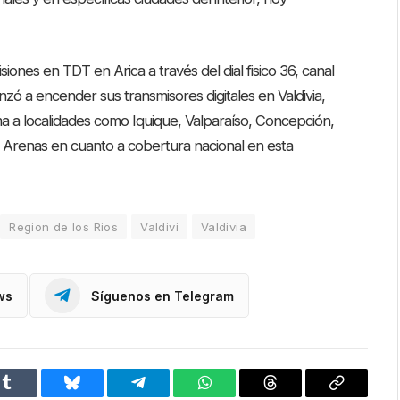
siones en TDT en Arica a través del dial fisico 36, canal
nzó a encender sus transmisores digitales en Valdivia,
uma a localidades como Iquique, Valparaíso, Concepción,
Arenas en cuanto a cobertura nacional en esta
Region de los Rios
Valdivi
Valdivia
ws
Síguenos en Telegram
Tumblr
Bluesky
Telegram
WhatsApp
Threads
Copiar