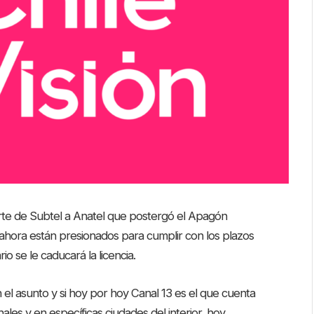
rte de Subtel a Anatel que postergó el Apagón
n ahora están presionados para cumplir con los plazos
o se le caducará la licencia.
l asunto y si hoy por hoy Canal 13 es el que cuenta
ales y en específicas ciudades del interior, hoy