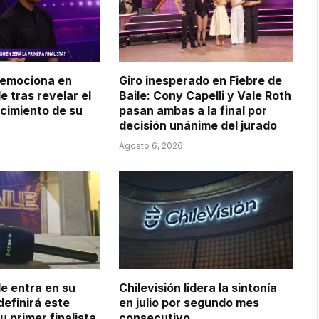
 emociona en
Giro inesperado en Fiebre de
le tras revelar el
Baile: Cony Capelli y Vale Roth
ecimiento de su
pasan ambas a la final por
decisión unánime del jurado
Agosto 6, 2026
le entra en su
Chilevisión lidera la sintonía
 definirá este
en julio por segundo mes
u primer finalista
consecutivo