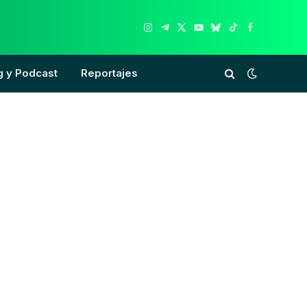
Instagram
Telegram
X
YouTube
Bluesky
TikTok
Facebook
(Twitter)
g y Podcast
Reportajes