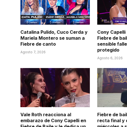
Catalina Pulido, Cuco Cerda y
Cony Capelli
Mariela Montero se suman a
Fiebre de bai
Fiebre de canto
sensible fall
protegido
Agosto 7, 2026
Agosto 6, 2026
Vale Roth reacciona al
Fiebre de bai
embarazo de Cony Capelli en
recta final y
Fiebre de Baile y le dedica un
miércoles a s