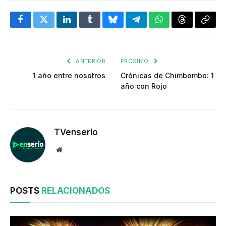
Facebook
Twitter
LinkedIn
Tumblr
Bluesky
Telegram
WhatsApp
Threads
Copia
enlac
ANTERIOR
PRÓXIMO
1 año entre nosotros
Crónicas de Chimbombo: 1
año con Rojo
TVenserio
Website
POSTS
RELACIONADOS