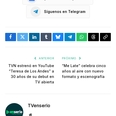
Síguenos en Telegram
Facebook
Twitter
LinkedIn
Tumblr
Bluesky
Telegram
WhatsApp
Threads
Copia
enlac
ANTERIOR
PRÓXIMO
TVN estrenó en YouTube
“Me Late” celebra cinco
“Teresa de Los Andes” a
años al aire con nuevo
30 años de su debut en
formato y escenografía
TV abierta
TVenserio
Website