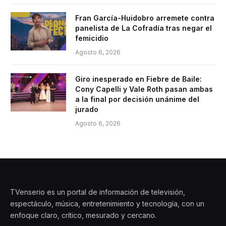
Fran García-Huidobro arremete contra
panelista de La Cofradía tras negar el
femicidio
Agosto 6, 2026
Giro inesperado en Fiebre de Baile:
Cony Capelli y Vale Roth pasan ambas
a la final por decisión unánime del
jurado
Agosto 6, 2026
TVenserio es un portal de información de televisión,
espectáculo, música, entretenimiento y tecnología, con un
enfoque claro, crítico, mesurado y cercano.