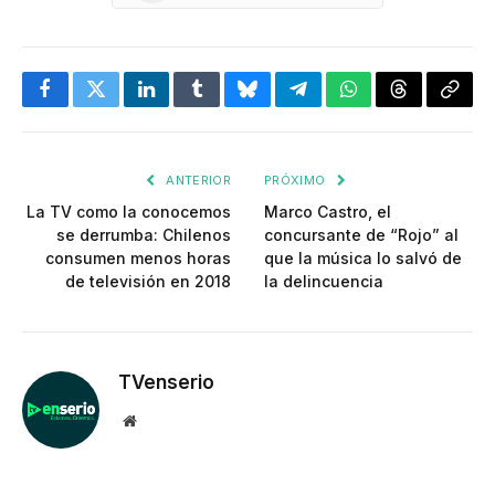
Facebook
Twitter
LinkedIn
Tumblr
Bluesky
Telegram
WhatsApp
Threads
Copia
enlac
ANTERIOR
PRÓXIMO
La TV como la conocemos
Marco Castro, el
se derrumba: Chilenos
concursante de “Rojo” al
consumen menos horas
que la música lo salvó de
de televisión en 2018
la delincuencia
TVenserio
Website