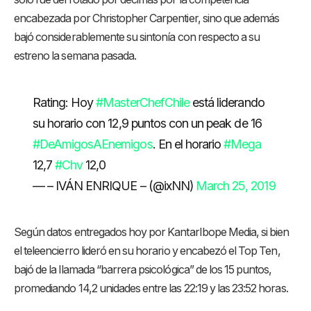
encabezada por Christopher Carpentier, sino que además
bajó considerablemente su sintonía con respecto a su
estreno la semana pasada.
Rating: Hoy
#MasterChefChile
está liderando
su horario con 12,9 puntos con un peak de 16
#DeAmigosAEnemigos
. En el horario
#Mega
12,7
#Chv
12,0
— – IVÁN ENRIQUE – (@ixNN)
March 25, 2019
Según datos entregados hoy por KantarIbope Media, si bien
el teleencierro lideró en su horario y encabezó el Top Ten,
bajó de la llamada “barrera psicológica” de los 15 puntos,
promediando 14,2 unidades entre las 22:19 y las 23:52 horas.