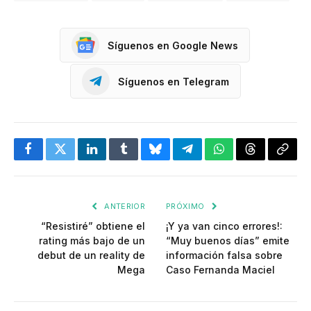
Síguenos en Google News
Síguenos en Telegram
Facebook
Twitter
LinkedIn
Tumblr
Bluesky
Telegram
WhatsApp
Threads
Copia
enlac
ANTERIOR
PRÓXIMO
“Resistiré” obtiene el
¡Y ya van cinco errores!:
rating más bajo de un
“Muy buenos días” emite
debut de un reality de
información falsa sobre
Mega
Caso Fernanda Maciel