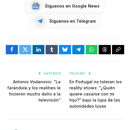
Síguenos en Google News
Síguenos en Telegram
Facebook
Twitter
LinkedIn
Tumblr
Bluesky
Telegram
WhatsApp
Threads
Copia
enlac
ANTERIOR
PRÓXIMO
Antonio Vodanovic: “La
En Portugal no toleran los
farándula y los realities le
reality shows: “¿Quién
hicieron mucho daño a la
quiere casarse con mi
televisión”
hijo?” bajo la lupa de las
autoridades lusas