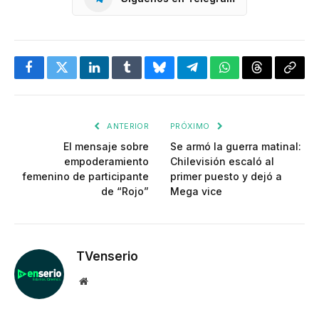
Facebook
Twitter
LinkedIn
Tumblr
Bluesky
Telegram
WhatsApp
Threads
Copia
enlac
ANTERIOR
PRÓXIMO
El mensaje sobre
Se armó la guerra matinal:
empoderamiento
Chilevisión escaló al
femenino de participante
primer puesto y dejó a
de “Rojo”
Mega vice
TVenserio
Website