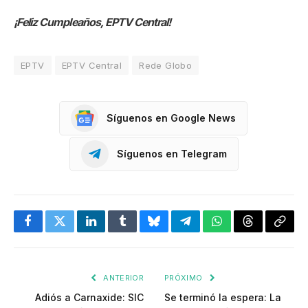
¡Feliz Cumpleaños, EPTV Central!
EPTV
EPTV Central
Rede Globo
Síguenos en Google News
Síguenos en Telegram
Facebook
Twitter
LinkedIn
Tumblr
Bluesky
Telegram
WhatsApp
Threads
Copia
enlac
ANTERIOR
PRÓXIMO
Adiós a Carnaxide: SIC
Se terminó la espera: La