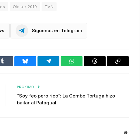
les
Olmue 2019
TVN
ws
Síguenos en Telegram
Tumblr
Bluesky
Telegram
WhatsApp
Threads
Copiar
enlace
PRÓXIMO
“Soy feo pero rico”: La Combo Tortuga hizo
bailar al Patagual
Websit