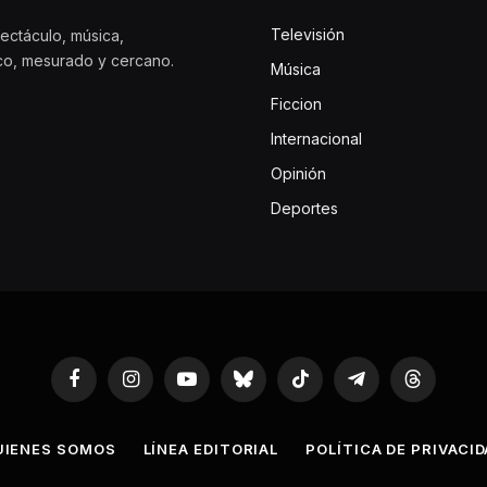
Televisión
ectáculo, música,
ico, mesurado y cercano.
Música
Ficcion
Internacional
Opinión
Deportes
Facebook
Instagram
YouTube
Bluesky
TikTok
Telegram
Threads
UIENES SOMOS
LÍNEA EDITORIAL
POLÍTICA DE PRIVACI