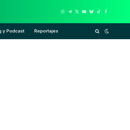
Instagram
Telegram
X
YouTube
Bluesky
TikTok
Facebook
(Twitter)
g y Podcast
Reportajes