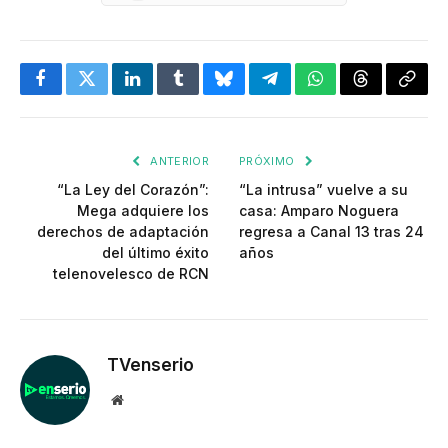
Facebook
Twitter
LinkedIn
Tumblr
Bluesky
Telegram
WhatsApp
Threads
Copia
enlac
ANTERIOR
PRÓXIMO
“La Ley del Corazón”:
“La intrusa” vuelve a su
Mega adquiere los
casa: Amparo Noguera
derechos de adaptación
regresa a Canal 13 tras 24
del último éxito
años
telenovelesco de RCN
TVenserio
Website