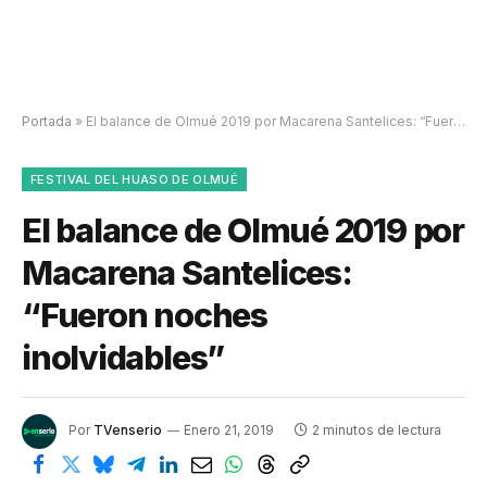
Portada
»
El balance de Olmué 2019 por Macarena Santelices: “Fueron noches inolvidables”
FESTIVAL DEL HUASO DE OLMUÉ
El balance de Olmué 2019 por
Macarena Santelices:
“Fueron noches
inolvidables”
Por
TVenserio
Enero 21, 2019
2 minutos de lectura