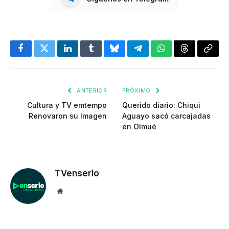
Facebook
Twitter
LinkedIn
Tumblr
Bluesky
Telegram
WhatsApp
Threads
Copia
enlac
ANTERIOR
PRÓXIMO
Cultura y TV emtempo
Querido diario: Chiqui
Renovaron su Imagen
Aguayo sacó carcajadas
en Olmué
TVenserio
Website