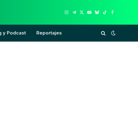
Instagram
Telegram
X
YouTube
Bluesky
TikTok
Facebook
(Twitter)
g y Podcast
Reportajes