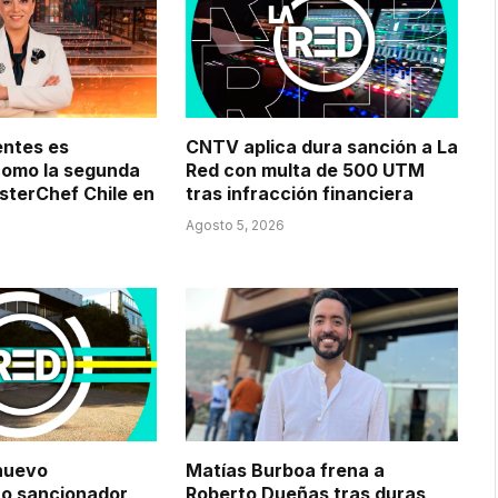
entes es
CNTV aplica dura sanción a La
como la segunda
Red con multa de 500 UTM
sterChef Chile en
tras infracción financiera
Agosto 5, 2026
nuevo
Matías Burboa frena a
to sancionador
Roberto Dueñas tras duras