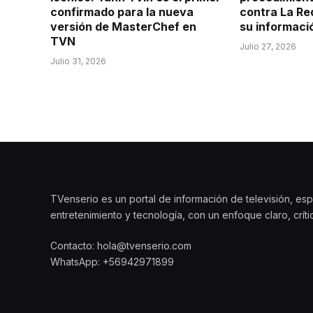
confirmado para la nueva
contra La Re
versión de MasterChef en
su informaci
TVN
Julio 27, 2026
Julio 31, 2026
TVenserio es un portal de información de televisión, esp
entretenimiento y tecnología, con un enfoque claro, crít
Contacto: hola@tvenserio.com
WhatsApp: +56942971899