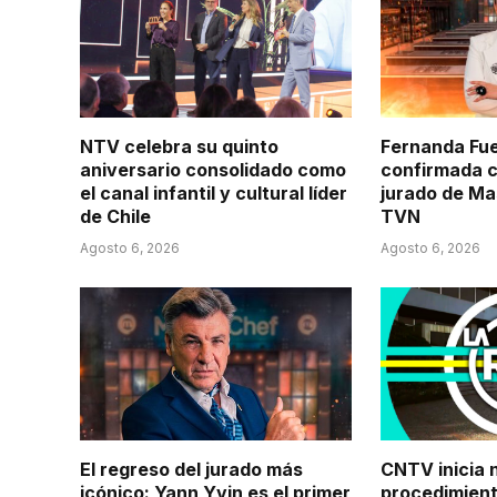
NTV celebra su quinto
Fernanda Fu
aniversario consolidado como
confirmada 
el canal infantil y cultural líder
jurado de Ma
de Chile
TVN
Agosto 6, 2026
Agosto 6, 2026
El regreso del jurado más
CNTV inicia 
icónico: Yann Yvin es el primer
procedimien