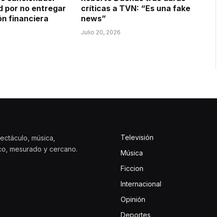
d por no entregar
críticas a TVN: “Es una fake
ón financiera
news”
Julio 20, 2026
Televisión
ectáculo, música,
ico, mesurado y cercano.
Música
Ficcion
Internacional
Opinión
Deportes