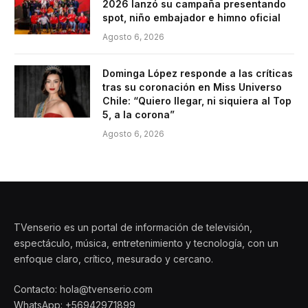
2026 lanzó su campaña presentando
spot, niño embajador e himno oficial
Agosto 6, 2026
Dominga López responde a las críticas
tras su coronación en Miss Universo
Chile: “Quiero llegar, ni siquiera al Top
5, a la corona”
Agosto 6, 2026
TVenserio es un portal de información de televisión,
espectáculo, música, entretenimiento y tecnología, con un
enfoque claro, crítico, mesurado y cercano.
Contacto: hola@tvenserio.com
WhatsApp: +56942971899