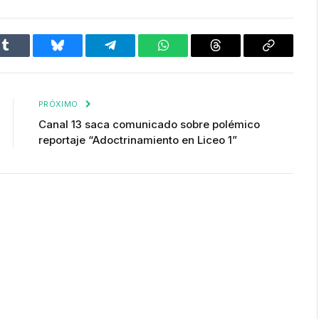
Tumblr
Bluesky
Telegram
WhatsApp
Threads
Copiar
enlace
PRÓXIMO
Canal 13 saca comunicado sobre polémico
reportaje “Adoctrinamiento en Liceo 1”