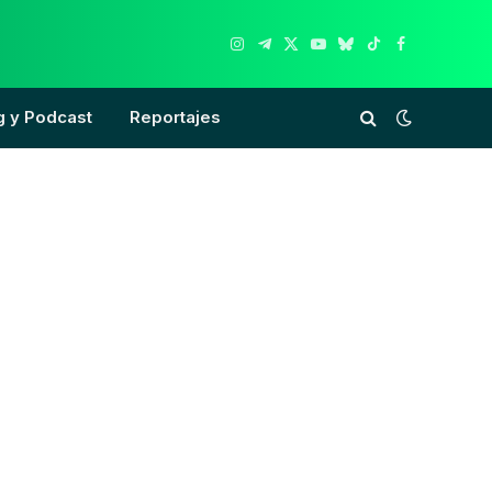
Instagram
Telegram
X
YouTube
Bluesky
TikTok
Facebook
(Twitter)
g y Podcast
Reportajes