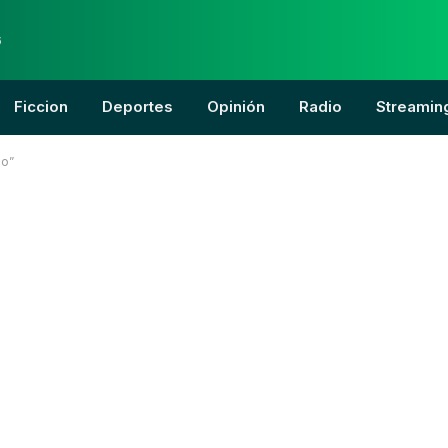
6
Ficcion
Deportes
Opinión
Radio
Streamin
no”