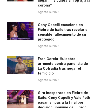
llegar, ni siquiera al Top 5, a la
corona”
Agosto 6, 2026
Cony Capelli emociona en
Fiebre de baile tras revelar el
sensible fallecimiento de su
protegido
Agosto 6, 2026
Fran García-Huidobro
arremete contra panelista de
La Cofradía tras negar el
femicidio
Agosto 6, 2026
Giro inesperado en Fiebre de
Baile: Cony Capelli y Vale Roth
pasan ambas a la final por
decisión unánime del jurado