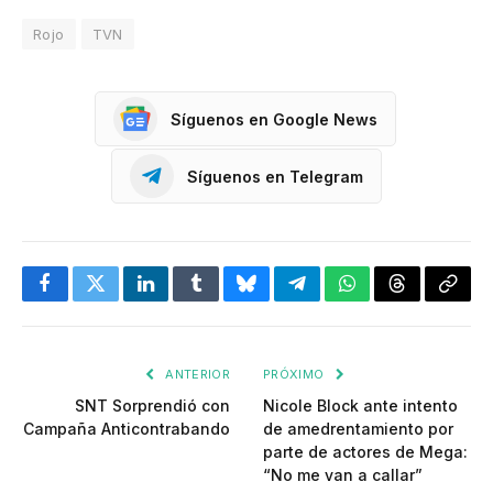
Rojo
TVN
Síguenos en Google News
Síguenos en Telegram
Facebook
Twitter
LinkedIn
Tumblr
Bluesky
Telegram
WhatsApp
Threads
Copia
enlac
ANTERIOR
PRÓXIMO
SNT Sorprendió con
Nicole Block ante intento
Campaña Anticontrabando
de amedrentamiento por
parte de actores de Mega:
“No me van a callar”