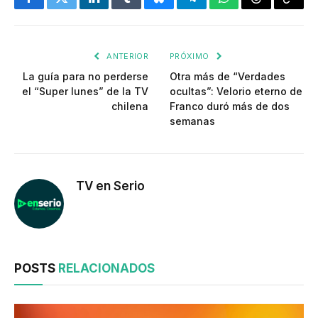
Facebook
Twitter
LinkedIn
Tumblr
Bluesky
Telegram
WhatsApp
Threads
Copia
enlac
ANTERIOR
PRÓXIMO
La guía para no perderse
Otra más de “Verdades
el “Super lunes” de la TV
ocultas”: Velorio eterno de
chilena
Franco duró más de dos
semanas
TV en Serio
POSTS
RELACIONADOS