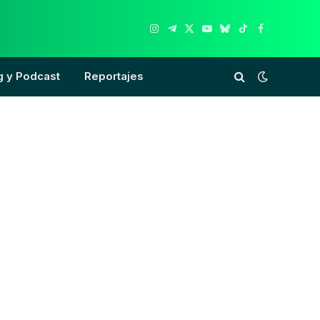
Instagram
Telegram
X
YouTube
Bluesky
TikTok
Facebook
(Twitter)
g y Podcast
Reportajes