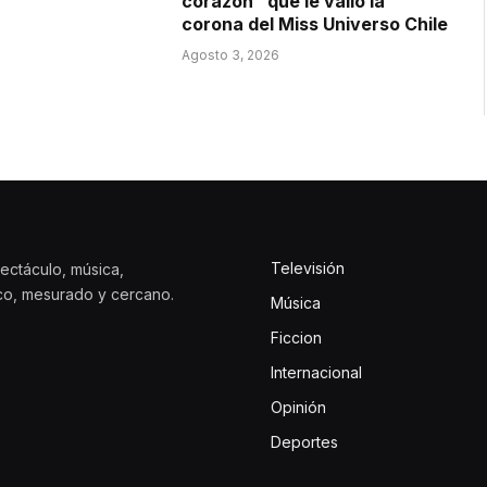
corazón” que le valió la
corona del Miss Universo Chile
Agosto 3, 2026
Televisión
ectáculo, música,
ico, mesurado y cercano.
Música
Ficcion
Internacional
Opinión
Deportes