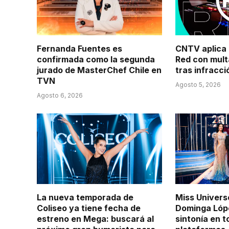
Fernanda Fuentes es
CNTV aplica 
confirmada como la segunda
Red con mul
jurado de MasterChef Chile en
tras infracci
TVN
Agosto 5, 2026
Agosto 6, 2026
La nueva temporada de
Miss Univers
Coliseo ya tiene fecha de
Dominga Lópe
estreno en Mega: buscará al
sintonía en 