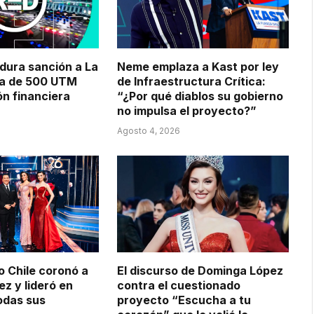
dura sanción a La
Neme emplaza a Kast por ley
ta de 500 UTM
de Infraestructura Crítica:
ón financiera
“¿Por qué diablos su gobierno
no impulsa el proyecto?”
Agosto 4, 2026
o Chile coronó a
El discurso de Dominga López
z y lideró en
contra el cuestionado
todas sus
proyecto “Escucha a tu