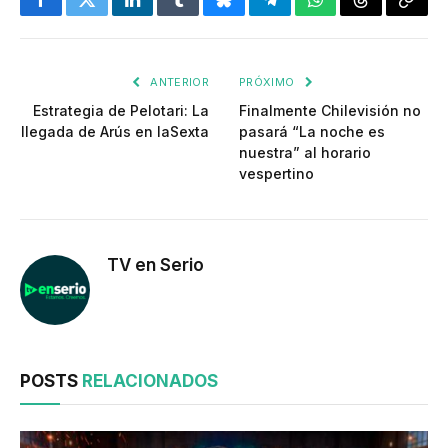
Facebook
Twitter
LinkedIn
Tumblr
Bluesky
Telegram
WhatsApp
Threads
Copia
enlac
ANTERIOR
PRÓXIMO
Estrategia de Pelotari: La
Finalmente Chilevisión no
llegada de Arús en laSexta
pasará “La noche es
nuestra” al horario
vespertino
TV en Serio
POSTS
RELACIONADOS