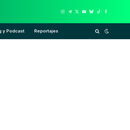
Instagram
Telegram
X
YouTube
Bluesky
TikTok
Facebook
(Twitter)
g y Podcast
Reportajes