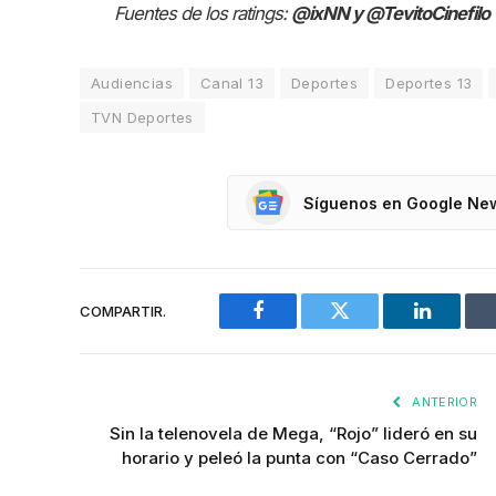
Fuentes de los ratings:
@ixNN y @TevitoCinefilo
Audiencias
Canal 13
Deportes
Deportes 13
TVN Deportes
Síguenos en Google Ne
COMPARTIR.
Facebook
Twitter
LinkedIn
ANTERIOR
Sin la telenovela de Mega, “Rojo” lideró en su
horario y peleó la punta con “Caso Cerrado”