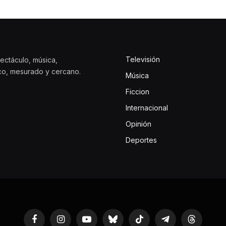
Televisión
ectáculo, música,
ico, mesurado y cercano.
Música
Ficcion
Internacional
Opinión
Deportes
Facebook
Instagram
YouTube
Bluesky
TikTok
Telegram
Threads