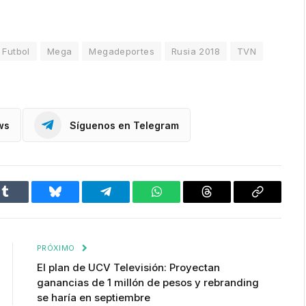
Futbol
Mega
Megadeportes
Rusia 2018
TVN
ws
Síguenos en Telegram
Tumblr
Bluesky
Telegram
WhatsApp
Threads
Copiar
enlace
PRÓXIMO
El plan de UCV Televisión: Proyectan
ganancias de 1 millón de pesos y rebranding
se haría en septiembre